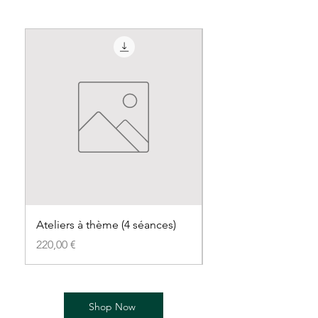
Ateliers à thème (4 séances)
forfait adapté
Prix
Prix
220,00 €
1 200,00 €
Shop Now