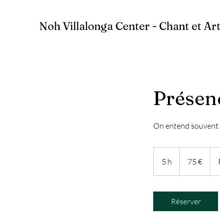
Noh Villalonga Center - Chant et Ar
Présen
On entend souvent p
75
euros
5 h
5
75 €
h
Réserver